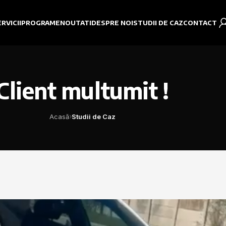
RVICII
PROGRAME
NOUTATI
DESPRE NOI
STUDII DE CAZ
CONTACT
Client multumit !
›
Acasă
Studii de Caz