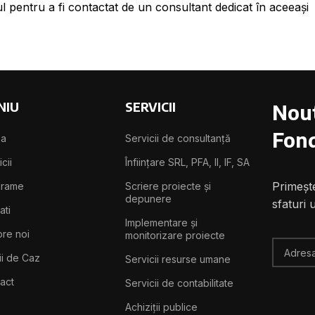
l pentru a fi contactat de un consultant dedicat în aceeași
NIU
SERVICII
Nout
Fond
sa
Servicii de consultanță
cii
Înființare SRL, PFA, II, IF, SA
Primește
grame
Scriere proiecte și
depunere
sfaturi 
ati
Implementare și
re noi
monitorizare proiecte
ii de Caz
Servicii resurse umane
act
Servicii de contabilitate
Achiziții publice