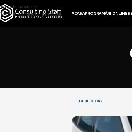
Treci la navigare
Treci la conținutul principal
ACASA
PROGRAMĂRI ONLINE
SE
STUDII DE CAZ