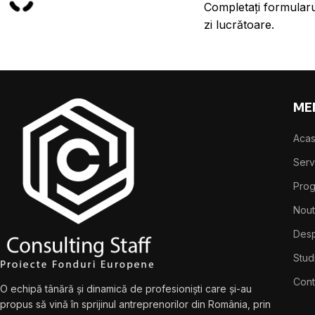
Completați formularu
zi lucrătoare.
ME
Aca
Servi
Pro
Nout
Desp
Stud
Cont
O echipă tânără și dinamică de profesioniști care și-au
propus să vină în sprijinul antreprenorilor din România, prin