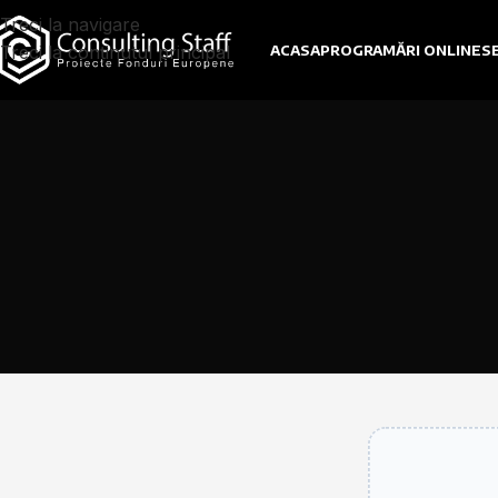
Treci la navigare
Treci la conținutul principal
ACASA
PROGRAMĂRI ONLINE
SE