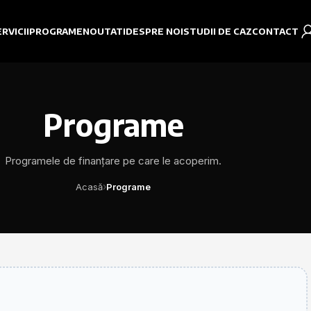
RVICII
PROGRAME
NOUTATI
DESPRE NOI
STUDII DE CAZ
CONTACT
Programe
Programele de finanțare pe care le acoperim.
›
Acasă
Programe