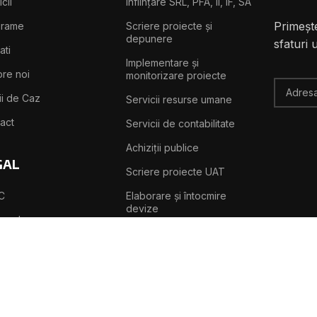
cii
Înființare SRL, PFA, II, IF, SA
Primește
grame
Scriere proiecte și
depunere
sfaturi 
ati
Implementare și
re noi
monitorizare proiecte
ii de Caz
Servicii resurse umane
act
Servicii de contabilitate
Achiziții publice
GAL
Scriere proiecte UAT
C
Elaborare și întocmire
devize
tica de
idențialitate
Auditare IT și energetică
tica de Cookies
eni și Condiții