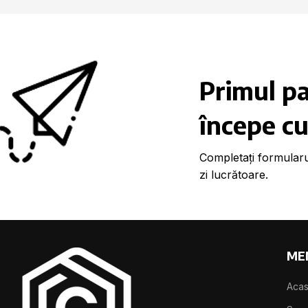
Primul pa
începe cu
Completați formularu
zi lucrătoare.
ME
Aca