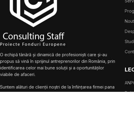
Servi
Pro
Nout
Desp
Stud
Cont
O echipă tânără și dinamică de profesioniști care și-au
propus să vină în sprijinul antreprenorilor din România, prin
identificarea celor mai bune soluții și a oportunităților
LE
viabile de afaceri.
ANP
Suntem alături de clienții noștri de la înființarea firmei pana
Poli
la ultima monitorizare !
Conf
Poli
Term