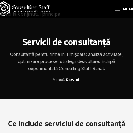
Treci la navigare
MEN
Treci la conținutul principal
Servicii de consultanță
Consultanță pentru firme în Timișoara: analiză activitate,
optimizare procese, strategii dezvoltare. Echipă
experimentată Consulting Staff Banat.
›
Acasă
Servicii
Ce include serviciul de consultanță