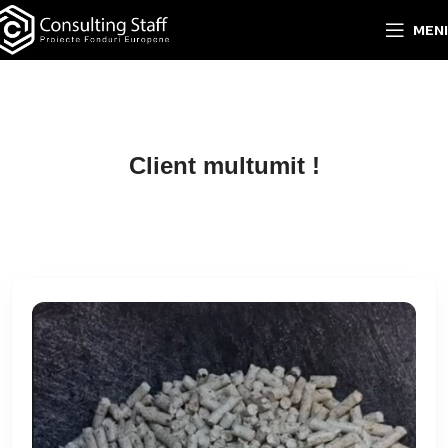
MEN
Acasa
›
Blog
›
Client multumit !
Client multumit !
2 Feb 2026
·
1
min citire